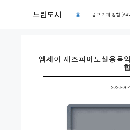
컨
텐
느린도시
홈
광고 게재 방침 (Adver
츠
로
건
너
뛰
기
엠제이 재즈피아노실용음악
2026-06-