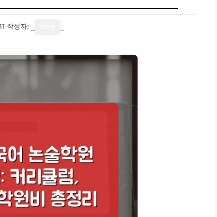
11
작성자:
story