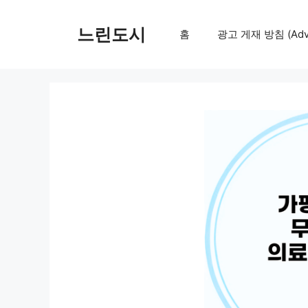
컨
텐
느린도시
홈
광고 게재 방침 (Adver
츠
로
건
너
뛰
기