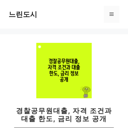
컨
텐
느린도시
메
츠
로
뉴
건
너
뛰
기
경찰공무원대출, 자격 조건과
대출 한도, 금리 정보 공개