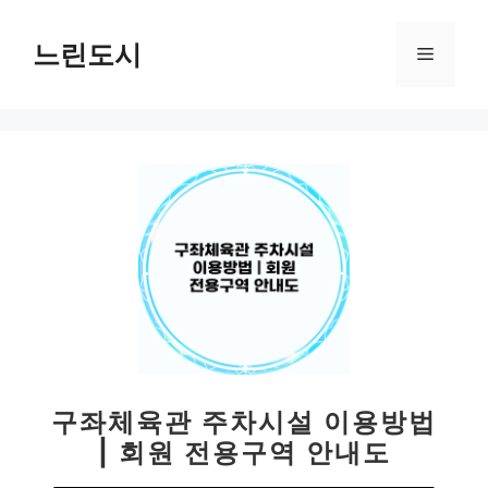
컨
텐
느린도시
메
츠
로
뉴
건
너
뛰
기
구좌체육관 주차시설 이용방법
| 회원 전용구역 안내도