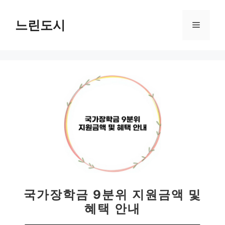
컨
텐
느린도시
메
츠
로
뉴
건
너
뛰
기
국가장학금 9분위 지원금액 및
혜택 안내