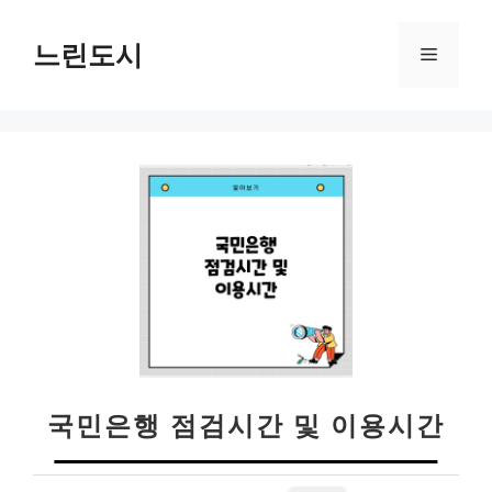
컨
텐
느린도시
메
츠
로
뉴
건
너
뛰
기
국민은행 점검시간 및 이용시간