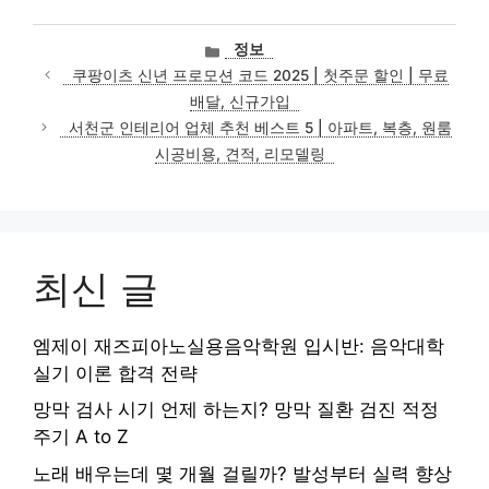
카
정보
테
쿠팡이츠 신년 프로모션 코드 2025 | 첫주문 할인 | 무료
고
배달, 신규가입
리
서천군 인테리어 업체 추천 베스트 5 | 아파트, 복층, 원룸
시공비용, 견적, 리모델링
최신 글
엠제이 재즈피아노실용음악학원 입시반: 음악대학
실기 이론 합격 전략
망막 검사 시기 언제 하는지? 망막 질환 검진 적정
주기 A to Z
노래 배우는데 몇 개월 걸릴까? 발성부터 실력 향상