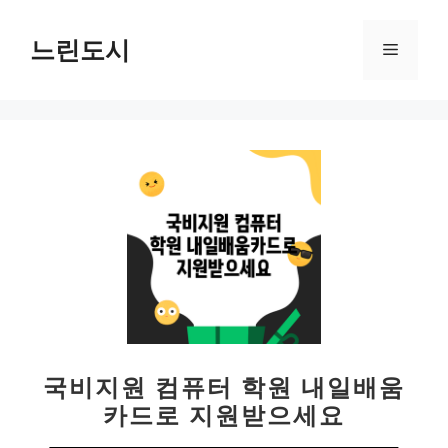
컨
텐
느린도시
메
츠
로
뉴
건
너
뛰
기
국비지원 컴퓨터 학원 내일배움
카드로 지원받으세요