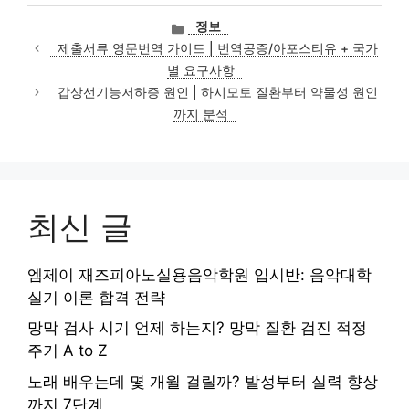
카
정보
테
제출서류 영문번역 가이드 | 번역공증/아포스티유 + 국가
고
별 요구사항
리
갑상선기능저하증 원인 | 하시모토 질환부터 약물성 원인
까지 분석
최신 글
엠제이 재즈피아노실용음악학원 입시반: 음악대학
실기 이론 합격 전략
망막 검사 시기 언제 하는지? 망막 질환 검진 적정
주기 A to Z
노래 배우는데 몇 개월 걸릴까? 발성부터 실력 향상
까지 7단계