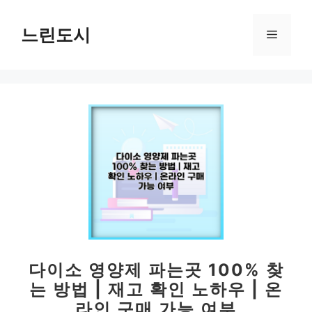
컨
텐
느린도시
메
츠
로
뉴
건
너
뛰
기
다이소 영양제 파는곳 100% 찾
는 방법 | 재고 확인 노하우 | 온
라인 구매 가능 여부