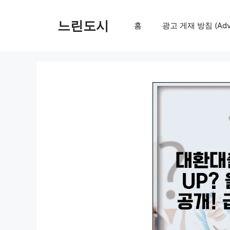
컨
텐
느린도시
홈
광고 게재 방침 (Adver
츠
로
건
너
뛰
기