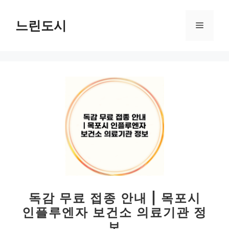
컨
텐
느린도시
메
츠
로
뉴
건
너
뛰
기
독감 무료 접종 안내 | 목포시
인플루엔자 보건소 의료기관 정
보