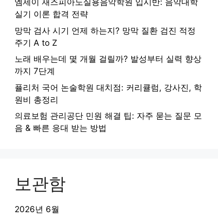
엠제이 재즈피아노실용음악학원 입시반: 음악대학
실기 이론 합격 전략
망막 검사 시기 언제 하는지? 망막 질환 검진 적정
주기 A to Z
노래 배우는데 몇 개월 걸릴까? 발성부터 실력 향상
까지 7단계
퓰리처 국어 논술학원 대치점: 커리큘럼, 강사진, 학
원비 총정리
의료보험 관리공단 민원 해결 팁: 자주 묻는 질문 모
음 & 빠른 응대 받는 방법
보관함
2026년 6월