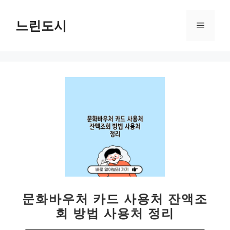
컨
텐
느린도시
메
츠
로
뉴
건
너
뛰
기
문화바우처 카드 사용처 잔액조
회 방법 사용처 정리