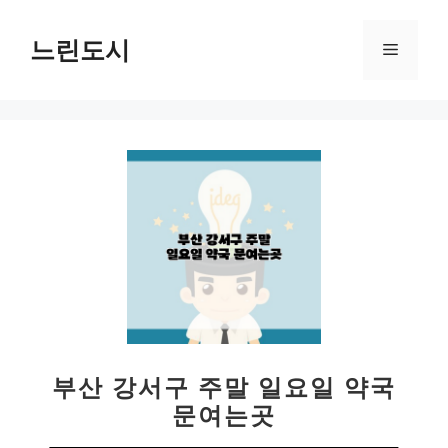
컨
텐
느린도시
메
츠
로
뉴
건
너
뛰
기
부산 강서구 주말 일요일 약국
문여는곳