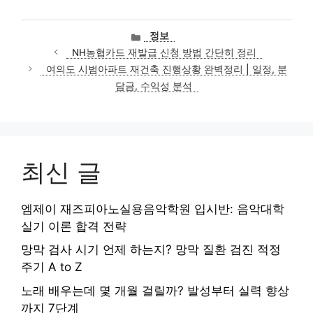
카
정보
테
NH농협카드 재발급 신청 방법 간단히 정리
고
여의도 시범아파트 재건축 진행상황 완벽정리 | 일정, 분
리
담금, 수익성 분석
최신 글
엠제이 재즈피아노실용음악학원 입시반: 음악대학
실기 이론 합격 전략
망막 검사 시기 언제 하는지? 망막 질환 검진 적정
주기 A to Z
노래 배우는데 몇 개월 걸릴까? 발성부터 실력 향상
까지 7단계