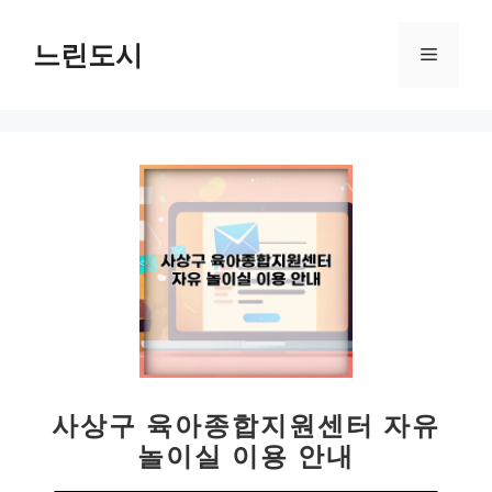
컨
텐
느린도시
메
츠
로
뉴
건
너
뛰
기
사상구 육아종합지원센터 자유
놀이실 이용 안내