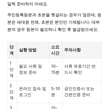
일찍 준비하지 마세요.
주민등록등본과 초본을 헷갈리는 경우가 많은데, 등
본은 세대원 전체, 초본은 본인만 기재됩니다. 대부
분의 경우 등본이 필요하니 확인 후 발급받으세요.
단
소요
실행 방법
주의사항
계
시간
1
필요 서류 및
10-
서류 유효기간 반
단
정보 준비
15분
드시 확인
계
2
온라인 접속 및
5-10
공인인증서 또는
단
로그인
분
간편인증 준비
계
3
15-