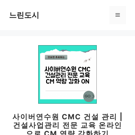
컨
텐
느린도시
메
츠
로
뉴
건
너
뛰
기
사이버연수원 CMC 건설 관리 |
건설사업관리 전문 교육 온라인
으로 CM 역량 강화하기