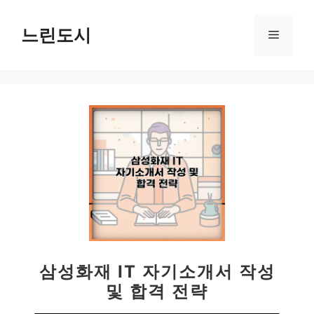
컨
텐
느린도시
메
츠
로
뉴
건
너
뛰
기
삼성화재 IT 자기소개서 작성
및 합격 전략