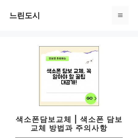
컨
텐
느린도시
메
츠
로
뉴
건
너
뛰
기
색소폰담보교체 | 색소폰 담보
교체 방법과 주의사항