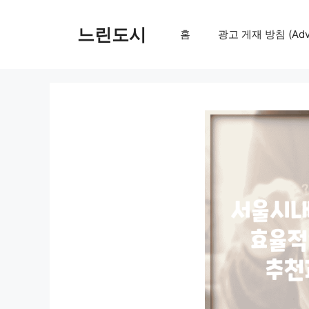
컨
텐
느린도시
홈
광고 게재 방침 (Adver
츠
로
건
너
뛰
기