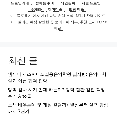
고
그
드로잉카페
,
방배동 취미
,
색연필화
,
서울 드로잉
,
리
수채화
,
취미미술
,
힐링 미술
중도해지 이자 계산 방법 손실 분석: 3단계 완벽 가이드
필리핀 여행 갈만한 곳 보라카이 세부, 추천 도시 TOP 5
비교
최신 글
엠제이 재즈피아노실용음악학원 입시반: 음악대학
실기 이론 합격 전략
망막 검사 시기 언제 하는지? 망막 질환 검진 적정
주기 A to Z
노래 배우는데 몇 개월 걸릴까? 발성부터 실력 향상
까지 7단계