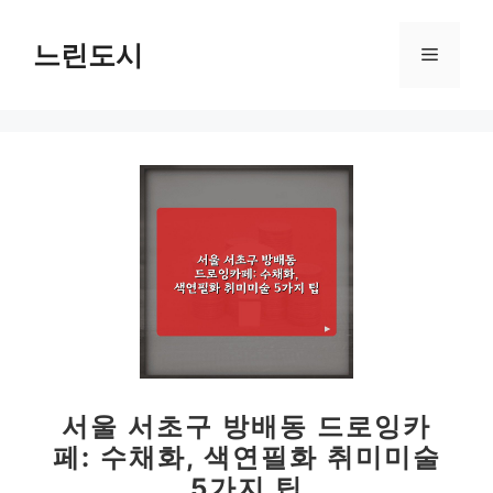
컨
텐
느린도시
메
츠
로
뉴
건
너
뛰
기
서울 서초구 방배동 드로잉카
페: 수채화, 색연필화 취미미술
5가지 팁