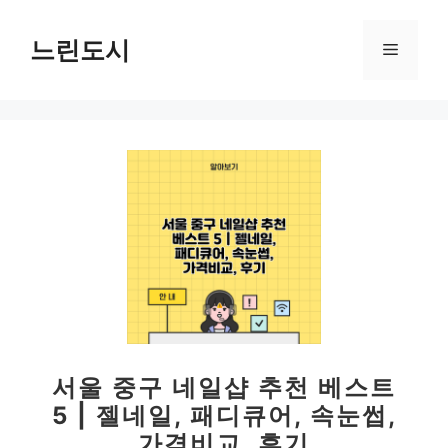
컨
텐
느린도시
메
츠
로
뉴
건
너
뛰
기
서울 중구 네일샵 추천 베스트
5 | 젤네일, 패디큐어, 속눈썹,
가격비교, 후기