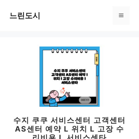
컨
텐
느린도시
메
츠
로
뉴
건
너
뛰
기
수지 쿠쿠 서비스센터 고객센터
AS센터 예약 L 위치 L 고장 수
리비용 L 서비스센타