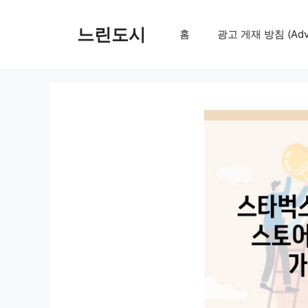
컨
텐
느린도시
홈
광고 게재 방침 (Adver
츠
로
건
너
뛰
기