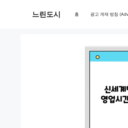
컨
텐
느린도시
홈
광고 게재 방침 (Adver
츠
로
건
너
뛰
기