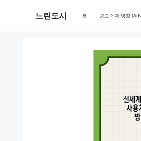
컨
텐
느린도시
홈
광고 게재 방침 (Adver
츠
로
건
너
뛰
기