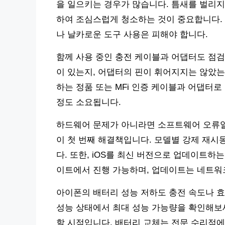
을 일으키는 경우가 많습니다. 틈새를 벌리지
하여 조심스럽게 청소하는 것이 중요합니다. 
나 날카로운 도구 사용은 피해야 합니다.
함께 사용 중인 충전 케이블과 어댑터도 점검
이 있는지, 어댑터의 핀이 휘어지지는 않았는
하는 정품 또는 MFi 인증 케이블과 어댑터로
정도 소요됩니다.
하드웨어 문제가 아니라면 소프트웨어 오류일
이 첫 번째 해결책입니다. 모델별 강제 재시
다. 또한, iOS를 최신 버전으로 업데이트하는
이트에서 진행 가능하며, 업데이트는 네트워크 
아이폰의 배터리 성능 저하도 충전 속도나 효율
성능 상태에서 최대 성능 가능량을 확인해보세
할 시점입니다. 배터리 교체는 전문 수리점에