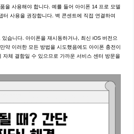
을 사용해야 합니다. 예를 들어 아이폰 14 프로 모델
어댑터 사용을 권장합니다. 벽 콘센트에 직접 연결하여
있습니다. 아이폰을 재시동하거나, 최신 iOS 버전으
 만약 이러한 모든 방법을 시도했음에도 아이폰 충전이
기 자체 결함일 수 있으므로 가까운 서비스 센터 방문을