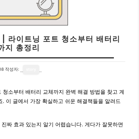
 | 라이트닝 포트 청소부터 배터리
까지 총정리
08
작성자:
story
트 청소부터 배터리 교체까지 완벽 해결 방법을 찾고 계
죠. 이 글에서 가장 확실하고 쉬운 해결책들을 알려드
 진짜 효과 있는지 알기 어렵습니다. 게다가 잘못하면