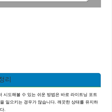
 정리
저 시도해볼 수 있는 쉬운 방법은 바로 라이트닝 포트
을 일으키는 경우가 많습니다. 깨끗한 상태를 유지하
다.