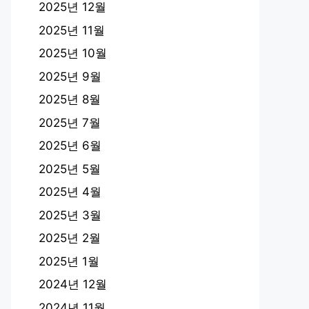
2025년 12월
2025년 11월
2025년 10월
2025년 9월
2025년 8월
2025년 7월
2025년 6월
2025년 5월
2025년 4월
2025년 3월
2025년 2월
2025년 1월
2024년 12월
2024년 11월