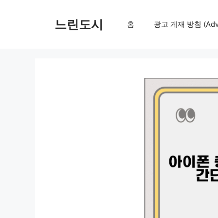
컨
텐
느린도시
홈
광고 게재 방침 (Adver
츠
로
건
너
뛰
기