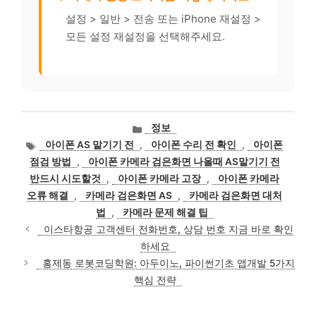
설정 > 일반 > 전송 또는 iPhone 재설정 >
모든 설정 재설정을 선택해주세요.
카
정보
테
태
아이폰 AS 맡기기 전
,
아이폰 수리 전 확인
,
아이폰
고
그
점검 방법
,
아이폰 카메라 검은화면 나올때 AS맡기기 전
리
반드시 시도할것
,
아이폰 카메라 고장
,
아이폰 카메라
오류 해결
,
카메라 검은화면 AS
,
카메라 검은화면 대처
법
,
카메라 문제 해결 팁
이스타항공 고객센터 전화번호, 상담 번호 지금 바로 확인
하세요
홍제동 로봇코딩학원: 아두이노, 파이썬기초 앱개발 5가지
핵심 전략