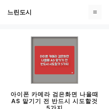
컨
텐
느린도시
메
츠
로
뉴
건
너
뛰
기
아이폰 카메라 검은화면 나올때
AS 맡기기 전 반드시 시도할것
5가지