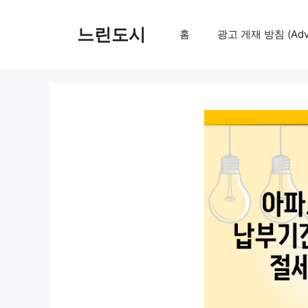
컨
텐
느린도시
홈
광고 게재 방침 (Adver
츠
로
건
너
뛰
기