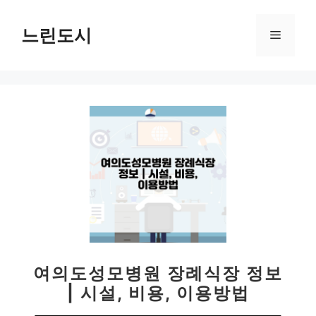
컨
텐
느린도시
메
츠
로
뉴
건
너
뛰
기
여의도성모병원 장례식장 정보
| 시설, 비용, 이용방법