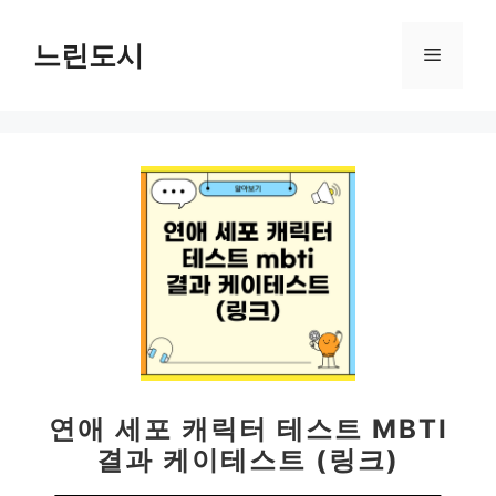
컨
텐
느린도시
메
츠
로
뉴
건
너
뛰
기
연애 세포 캐릭터 테스트 MBTI
결과 케이테스트 (링크)