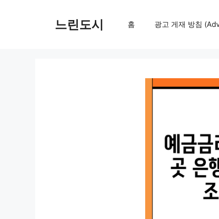
컨
텐
느린도시
홈
광고 게재 방침 (Adver
츠
로
건
너
뛰
기