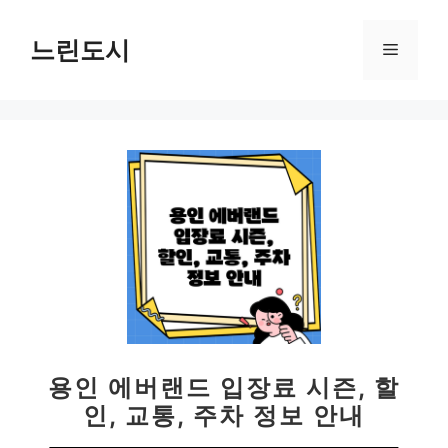
컨
텐
느린도시
메
츠
로
뉴
건
너
뛰
기
용인 에버랜드 입장료 시즌, 할
인, 교통, 주차 정보 안내