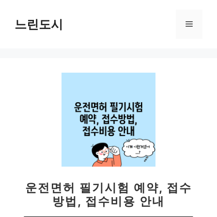
컨
텐
느린도시
메
츠
로
뉴
건
너
뛰
기
운전면허 필기시험 예약, 접수
방법, 접수비용 안내