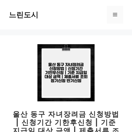
컨
텐
느린도시
메
츠
로
뉴
건
너
뛰
기
울산 동구 자녀장려금 신청방법
| 신청기간 기한후신청 | 기준
지급일 대상 금액 | 제출서류 조