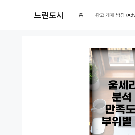
컨
텐
느린도시
홈
광고 게재 방침 (Adver
츠
로
건
너
뛰
기