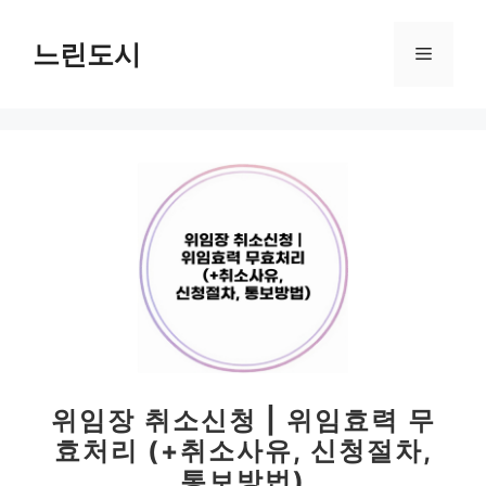
컨
텐
느린도시
메
츠
로
뉴
건
너
뛰
기
위임장 취소신청 | 위임효력 무
효처리 (+취소사유, 신청절차,
통보방법)