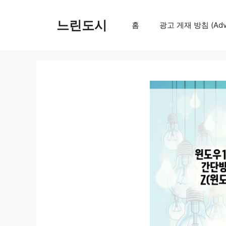
컨
텐
느린도시
홈
광고 게재 방침 (Adver
츠
로
건
너
뛰
기