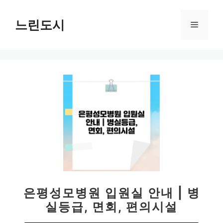
컨
텐
느린도시
메
츠
로
뉴
건
너
뛰
기
은평성모병원 입원실 안내 | 병
실등급, 면회, 편의시설