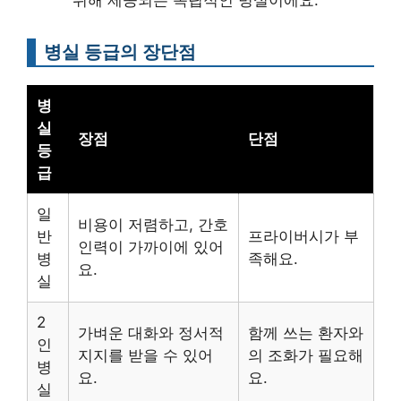
위해 제공되는 독립적인 병실이에요.
병실 등급의 장단점
병
실
장점
단점
등
급
일
비용이 저렴하고, 간호
반
프라이버시가 부
인력이 가까이에 있어
병
족해요.
요.
실
2
가벼운 대화와 정서적
함께 쓰는 환자와
인
지지를 받을 수 있어
의 조화가 필요해
병
요.
요.
실