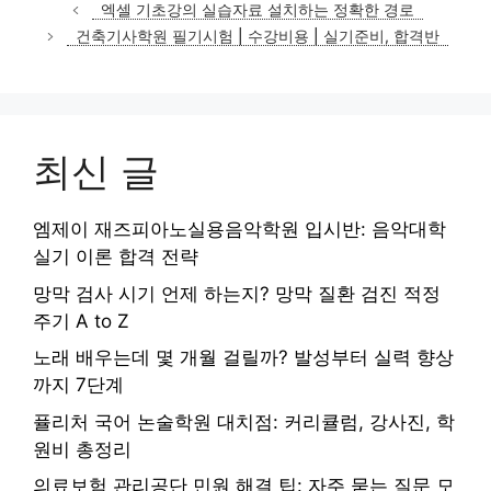
테
엑셀 기초강의 실습자료 설치하는 정확한 경로
고
건축기사학원 필기시험 | 수강비용 | 실기준비, 합격반
리
최신 글
엠제이 재즈피아노실용음악학원 입시반: 음악대학
실기 이론 합격 전략
망막 검사 시기 언제 하는지? 망막 질환 검진 적정
주기 A to Z
노래 배우는데 몇 개월 걸릴까? 발성부터 실력 향상
까지 7단계
퓰리처 국어 논술학원 대치점: 커리큘럼, 강사진, 학
원비 총정리
의료보험 관리공단 민원 해결 팁: 자주 묻는 질문 모