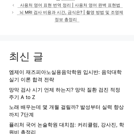
테
사용처 영어 표현 번역 정리 | 사용처 영어 완벽 표현법
고
뇌 MRI 검사 비용과 시간, 금식은? | 촬영 방법 및 조영제
리
정보 총정리
최신 글
엠제이 재즈피아노실용음악학원 입시반: 음악대학
실기 이론 합격 전략
망막 검사 시기 언제 하는지? 망막 질환 검진 적정
주기 A to Z
노래 배우는데 몇 개월 걸릴까? 발성부터 실력 향상
까지 7단계
퓰리처 국어 논술학원 대치점: 커리큘럼, 강사진, 학
원비 총정리