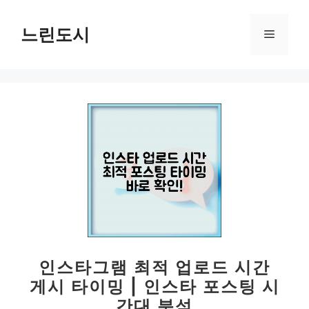
컨
텐
느린도시
메
츠
로
뉴
건
너
뛰
기
인스타그램 최적 업로드 시간
게시 타이밍 | 인스타 포스팅 시
간대 분석