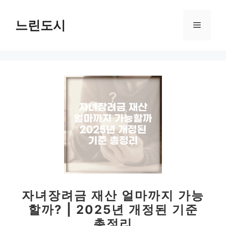
컨
텐
느린도시
메
츠
로
뉴
건
너
뛰
기
자녀장려금 재산 얼마까지 가능
할까? | 2025년 개정된 기준
총정리