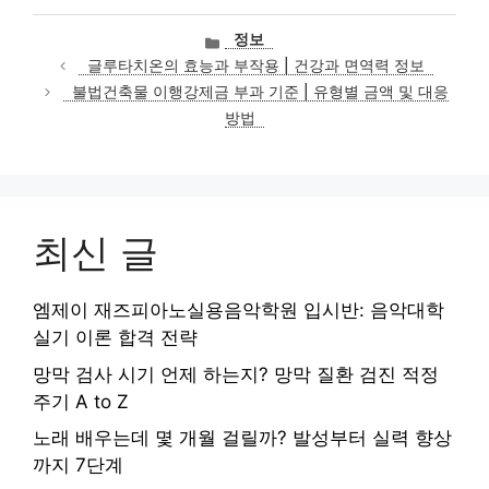
카
정보
테
글루타치온의 효능과 부작용 | 건강과 면역력 정보
고
불법건축물 이행강제금 부과 기준 | 유형별 금액 및 대응
리
방법
최신 글
엠제이 재즈피아노실용음악학원 입시반: 음악대학
실기 이론 합격 전략
망막 검사 시기 언제 하는지? 망막 질환 검진 적정
주기 A to Z
노래 배우는데 몇 개월 걸릴까? 발성부터 실력 향상
까지 7단계