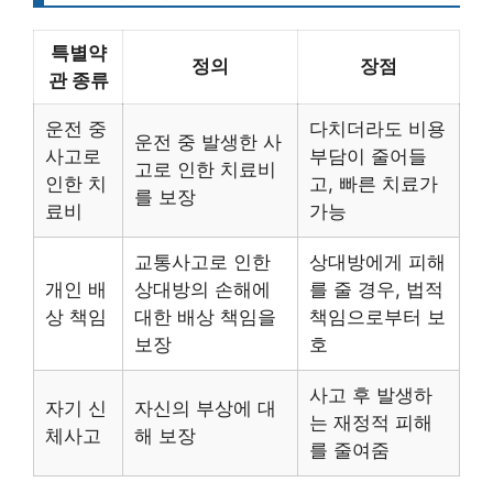
특별약
정의
장점
관 종류
운전 중
다치더라도 비용
운전 중 발생한 사
사고로
부담이 줄어들
고로 인한 치료비
인한 치
고, 빠른 치료가
를 보장
료비
가능
교통사고로 인한
상대방에게 피해
개인 배
상대방의 손해에
를 줄 경우, 법적
상 책임
대한 배상 책임을
책임으로부터 보
보장
호
사고 후 발생하
자기 신
자신의 부상에 대
는 재정적 피해
체사고
해 보장
를 줄여줌