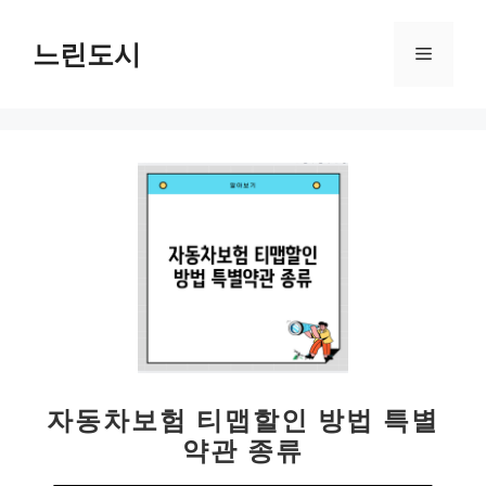
컨
텐
느린도시
메
츠
로
뉴
건
너
뛰
기
자동차보험 티맵할인 방법 특별
약관 종류