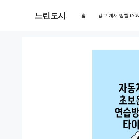
컨
텐
느린도시
홈
광고 게재 방침 (Adver
츠
로
건
너
뛰
기