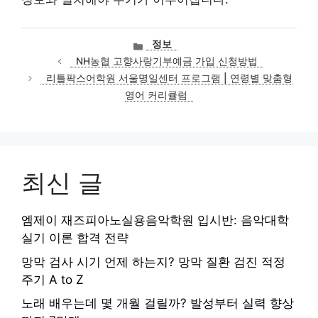
카
정보
테
NH농협 고향사랑기부예금 가입 신청방법
고
리틀팍스어학원 서울명일센터 프로그램 | 연령별 맞춤형
리
영어 커리큘럼
최신 글
엠제이 재즈피아노실용음악학원 입시반: 음악대학
실기 이론 합격 전략
망막 검사 시기 언제 하는지? 망막 질환 검진 적정
주기 A to Z
노래 배우는데 몇 개월 걸릴까? 발성부터 실력 향상