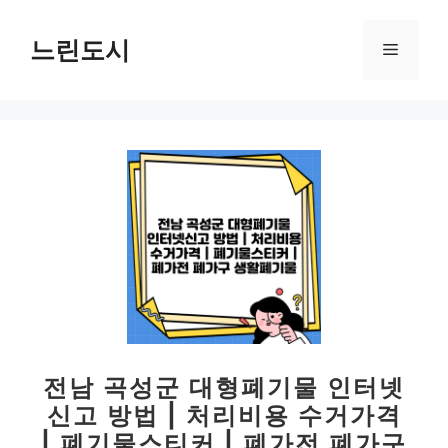
컨
텐
느린도시
메
츠
로
뉴
건
너
뛰
기
전남 곡성군 대형폐기물 인터넷
신고 방법 | 처리비용 수거가격
| 폐기물스티커 | 폐가전 폐가구