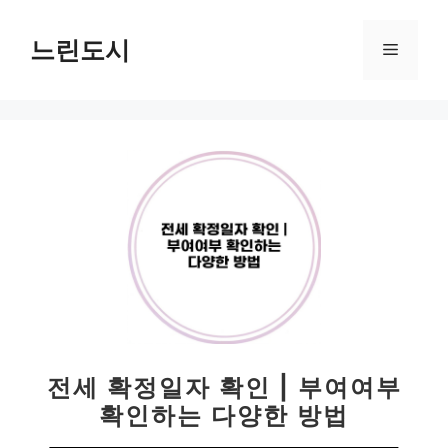
컨
텐
느린도시
메
츠
로
뉴
건
너
뛰
기
전세 확정일자 확인 | 부여여부
확인하는 다양한 방법