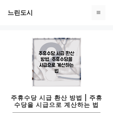
컨
텐
느린도시
메
츠
로
뉴
건
너
뛰
기
주휴수당 시급 환산 방법 | 주휴
수당을 시급으로 계산하는 법