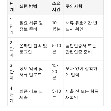
단
소요
실행 방법
주의사항
계
시간
1
필요 서류 및
10-
서류 유효기간 반
단
정보 준비
15분
드시 확인
계
2
온라인 접속 및
5-10
공인인증서 또는
단
로그인
분
간편인증 준비
계
3
15-
정보 입력 및
오타 없이 정확하
단
20
서류 업로드
게 입력
계
분
4
최종 검토 및
5-10
제출 전 모든 항목
단
제출
분
재확인
계