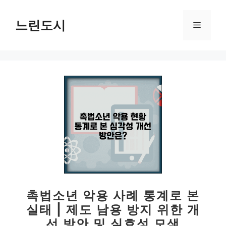
컨
텐
느린도시
메
츠
로
뉴
건
너
뛰
기
촉법소년 악용 사례 통계로 본
실태 | 제도 남용 방지 위한 개
선 방안 및 실효성 모색