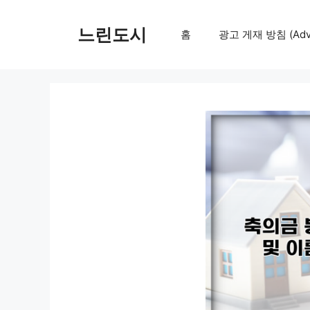
컨
텐
느린도시
홈
광고 게재 방침 (Adver
츠
로
건
너
뛰
기