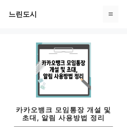
컨
텐
느린도시
메
츠
로
뉴
건
너
뛰
기
카카오뱅크 모임통장 개설 및
초대, 알림 사용방법 정리