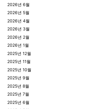
2026년 6월
2026년 5월
2026년 4월
2026년 3월
2026년 2월
2026년 1월
2025년 12월
2025년 11월
2025년 10월
2025년 9월
2025년 8월
2025년 7월
2025년 6월