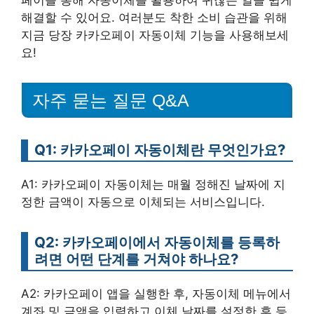
페이를 통해 자동이체를 활용하여 귀찮은 일을 쉽게
해결할 수 있어요. 여러분도 착한 소비 습관을 위해
지금 당장 카카오페이 자동이체 기능을 사용해보세
요!
자주 묻는 질문 Q&A
Q1: 카카오페이 자동이체란 무엇인가요?
A1: 카카오페이 자동이체는 매월 정해진 날짜에 지
정한 금액이 자동으로 이체되는 서비스입니다.
Q2: 카카오페이에서 자동이체를 등록하
려면 어떤 단계를 거쳐야 하나요?
A2: 카카오페이 앱을 실행한 후, 자동이체 메뉴에서
계좌 및 금액을 입력하고 이체 날짜를 설정한 후 등