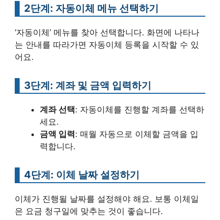
2단계: 자동이체 메뉴 선택하기
‘자동이체’ 메뉴를 찾아 선택합니다. 화면에 나타나
는 안내를 따라가면 자동이체 등록을 시작할 수 있
어요.
3단계: 계좌 및 금액 입력하기
계좌 선택
: 자동이체를 진행할 계좌를 선택하
세요.
금액 입력
: 매월 자동으로 이체할 금액을 입
력합니다.
4단계: 이체 날짜 설정하기
이체가 진행될 날짜를 설정해야 해요. 보통 이체일
은 요금 청구일에 맞추는 것이 좋습니다.