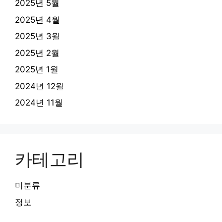
2025년 5월
2025년 4월
2025년 3월
2025년 2월
2025년 1월
2024년 12월
2024년 11월
카테고리
미분류
정보