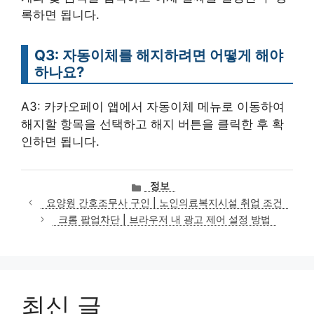
록하면 됩니다.
Q3: 자동이체를 해지하려면 어떻게 해야
하나요?
A3: 카카오페이 앱에서 자동이체 메뉴로 이동하여
해지할 항목을 선택하고 해지 버튼을 클릭한 후 확
인하면 됩니다.
카
정보
테
요양원 간호조무사 구인 | 노인의료복지시설 취업 조건
고
크롬 팝업차단 | 브라우저 내 광고 제어 설정 방법
리
최신 글