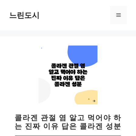
컨
텐
느린도시
메
츠
로
뉴
건
너
뛰
기
콜라겐 관절 염 알고 먹어야 하
는 진짜 이유 답은 콜라겐 성분