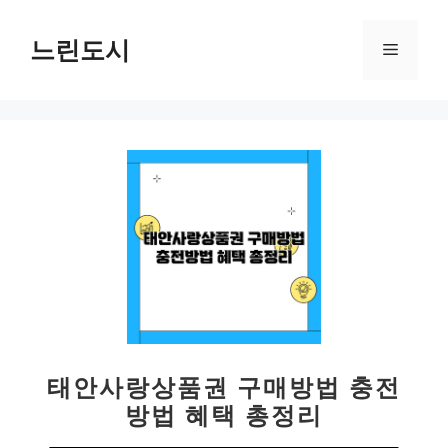
컨
텐
느린도시
메
츠
로
뉴
건
너
뛰
기
태안사랑상품권 구매방법 충전
방법 혜택 총정리