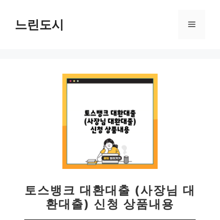
컨
텐
느린도시
메
츠
로
뉴
건
너
뛰
기
토스뱅크 대환대출 (사장님 대
환대출) 신청 상품내용